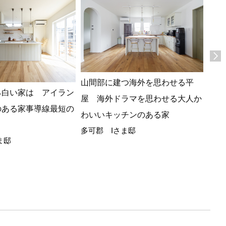
山間部に建つ海外を思わせる平
フラ
る白い家は アイラン
屋 海外ドラマを思わせる大人か
人ナ
のある家事導線最短の
わいいキッチンのある家
時間
多可郡 Iさま邸
小野
ま邸