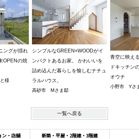
ニングが揺れ
シンプルなGREEN×WOODがイ
青空に映え
OPENの焼
ンパクトあるお家。 かわいいを
ドキッチン
詰め込んだ暮らしを愉しむナチュ
オウチ
と様
ラルハウス。
小野市 Yさ
高砂市 Mさま邸
一覧へ戻る
ョン・店舗
新築・平屋・2階建・3階建