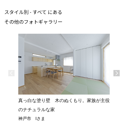
スタイル別 - すべて にある
その他のフォトギャラリー
真っ白な塗り壁 木のぬくもり。家族が主役
リニュー
のナチュラルな家
いい 
神戸市 Iさま
小野市 