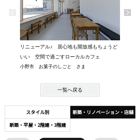
リニューアル♪ 居心地も開放感もちょうど
ガレージ
いい 空間で過ごすローカルカフェ
お店は週
小野市 お菓子のしごと さま
小野市 
一覧へ戻る
スタイル別
新築・リノベーション・店舗
新築・平屋・2階建・3階建