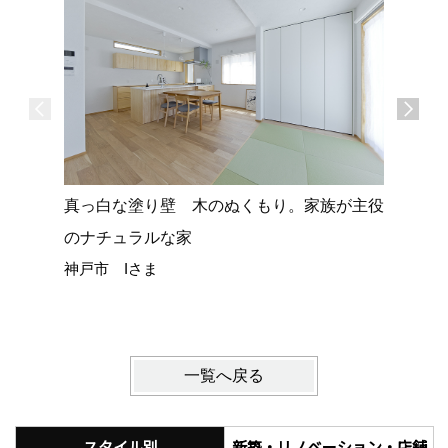
真っ白な塗り壁 木のぬくもり。家族が主役
素材感あ
のナチュラルな家
動線を極
神戸市 Iさま
小野市 
一覧へ戻る
スタイル別
新築・リノベーション・店舗