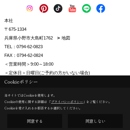
本社
〒675-1334
兵庫県小野市大島町1762
地図
TEL：
0794-62-0823
FAX：0794-62-0824
＜営業時間＞9:00～18:00
＜定休日＞日曜日(ご予約の方がいない場合)
Cookieポリシー
Copyright (c) MDhomes. All Rights Reserved.
当サイトではCookieを使用します。
Cookieの使用に関する詳細は 「
プライバシーポリシー
」をご覧ください。
Produced by
ゴデスクリエイト
Cookieを受け入れるか拒否するか選択してください。
同意する
同意しない