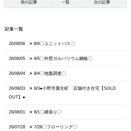
前の記事
一覧
次の記事
記事一覧
26/08/06
8/6〇ユニットバス〇
26/08/05
8/5〇外壁ガルバリウム鋼板〇
26/08/04
8/4〇地盤調査〇
26/08/03
8/3●小野市粟生町 店舗付き住宅【SOLD
OUT】●
26/08/01
8/1〇縄張り〇
26/07/28
7/28〇フローリング〇