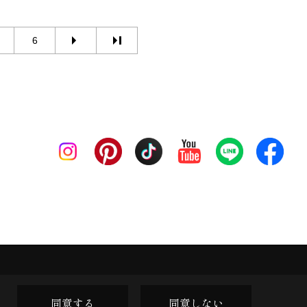
6
同意する
同意しない