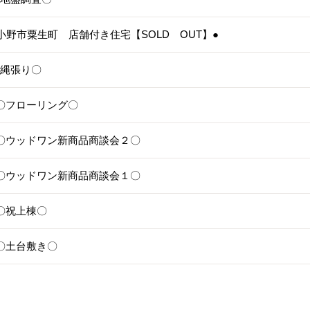
3●小野市粟生町 店舗付き住宅【SOLD OUT】●
1〇縄張り〇
28〇フローリング〇
25〇ウッドワン新商品商談会２〇
24〇ウッドワン新商品商談会１〇
1〇祝上棟〇
17〇土台敷き〇