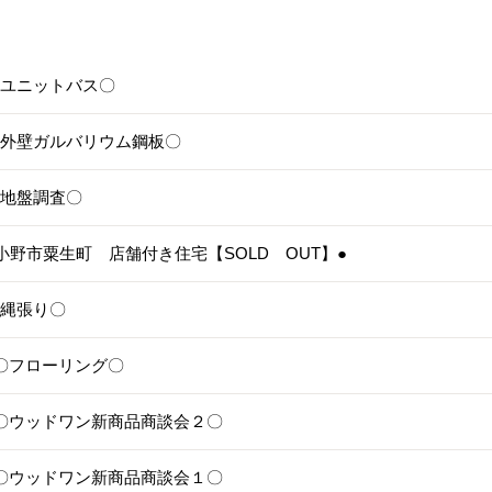
6〇ユニットバス〇
5〇外壁ガルバリウム鋼板〇
4〇地盤調査〇
3●小野市粟生町 店舗付き住宅【SOLD OUT】●
1〇縄張り〇
28〇フローリング〇
25〇ウッドワン新商品商談会２〇
24〇ウッドワン新商品商談会１〇