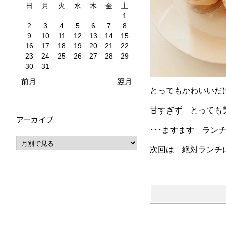
日
月
火
水
木
金
土
1
2
3
4
5
6
7
8
9
10
11
12
13
14
15
16
17
18
19
20
21
22
23
24
25
26
27
28
29
30
31
前月
翌月
とってもかわいいだ
甘すぎず とっても
アーカイブ
･･･ますます ラン
次回は 絶対ランチに