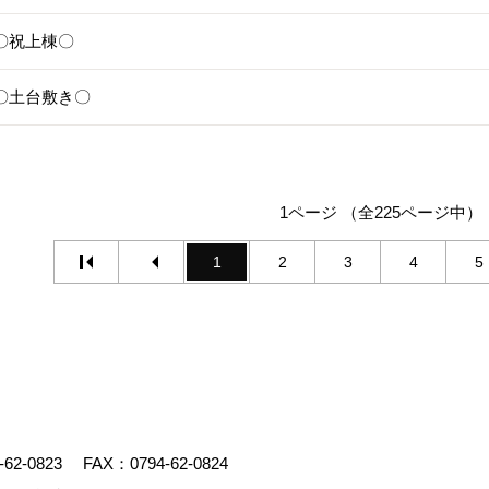
1〇祝上棟〇
17〇土台敷き〇
1ページ （全225ページ中）
1
2
3
4
5
-62-0823
FAX：0794-62-0824