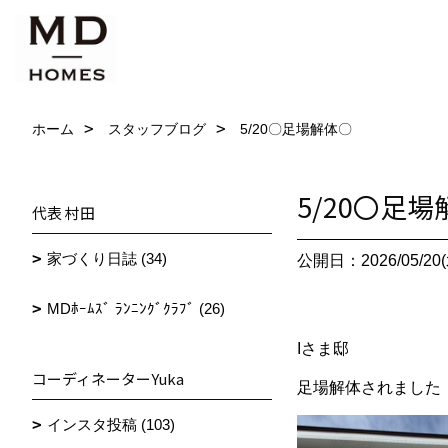
ホーム
スタッフブログ
5/20〇足場解体〇
5/20〇足
代表 村田
家づくり日誌 (34)
公開日：2026/05/20(
MDﾎｰﾑｽﾞ ﾗﾝﾆﾝｸﾞｸﾗﾌﾞ (26)
Iさま邸
コーディネーターYuka
足場解体されました
インスタ投稿 (103)