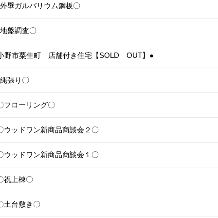
5〇外壁ガルバリウム鋼板〇
4〇地盤調査〇
3●小野市粟生町 店舗付き住宅【SOLD OUT】●
1〇縄張り〇
28〇フローリング〇
25〇ウッドワン新商品商談会２〇
24〇ウッドワン新商品商談会１〇
1〇祝上棟〇
17〇土台敷き〇