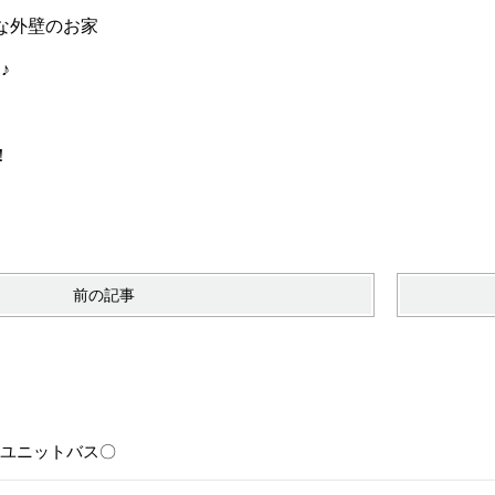
な外壁のお家
♪
！
前の記事
6〇ユニットバス〇