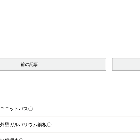
、
前の記事
6〇ユニットバス〇
5〇外壁ガルバリウム鋼板〇