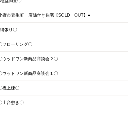
4〇地盤調査〇
3●小野市粟生町 店舗付き住宅【SOLD OUT】●
1〇縄張り〇
28〇フローリング〇
25〇ウッドワン新商品商談会２〇
24〇ウッドワン新商品商談会１〇
1〇祝上棟〇
17〇土台敷き〇