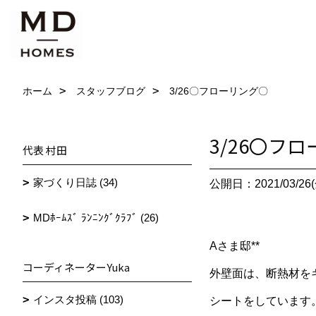
ホーム
スタッフブログ
3/26〇フローリング〇
3/26〇フ
代表 村田
家づくり日誌 (34)
公開日：2021/03/26(
MDﾎｰﾑｽﾞ ﾗﾝﾆﾝｸﾞｸﾗﾌﾞ (26)
Aさま邸**
コーディネーターYuka
外壁面は、断熱材を
インスタ投稿 (103)
シートをしています