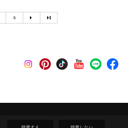
6
同意する
同意しない