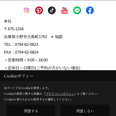
本社
〒675-1334
兵庫県小野市大島町1762
地図
TEL：
0794-62-0823
FAX：0794-62-0824
＜営業時間＞9:00～18:00
＜定休日＞日曜日(ご予約の方がいない場合)
Cookieポリシー
Copyright (c) MDhomes. All Rights Reserved.
当サイトではCookieを使用します。
Cookieの使用に関する詳細は 「
プライバシーポリシー
」をご覧ください。
Produced by
ゴデスクリエイト
Cookieを受け入れるか拒否するか選択してください。
同意する
同意しない