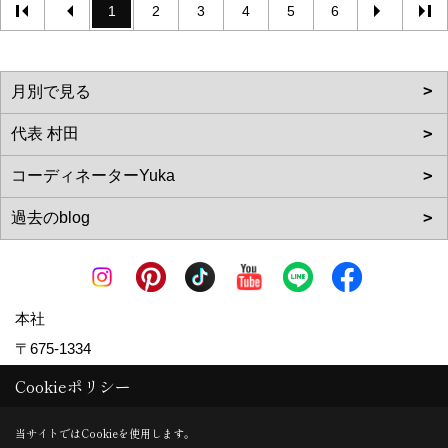
1
2
3
4
5
6
本社
〒675-1334
兵庫県小野市大島町1762
地図
Cookieポリシー
TEL：
0794-62-0823
当サイトではCookieを使用します。
FAX：0794-62-0824