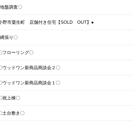
4〇地盤調査〇
3●小野市粟生町 店舗付き住宅【SOLD OUT】●
1〇縄張り〇
28〇フローリング〇
25〇ウッドワン新商品商談会２〇
24〇ウッドワン新商品商談会１〇
1〇祝上棟〇
17〇土台敷き〇