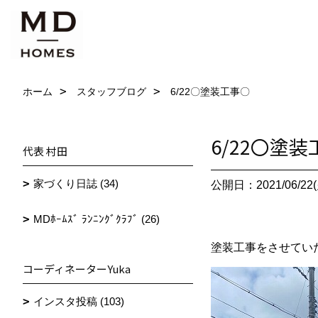
ホーム
スタッフブログ
6/22〇塗装工事〇
6/22〇塗
代表 村田
家づくり日誌 (34)
公開日：2021/06/22(
MDﾎｰﾑｽﾞ ﾗﾝﾆﾝｸﾞｸﾗﾌﾞ (26)
塗装工事をさせてい
コーディネーターYuka
インスタ投稿 (103)