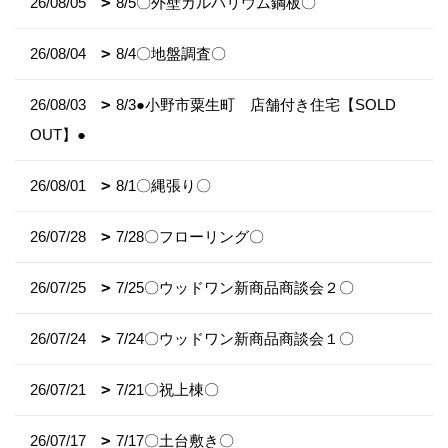
26/08/05
8/5〇外壁ガルバリウム鋼板〇
26/08/04
8/4〇地盤調査〇
26/08/03
8/3●小野市粟生町 店舗付き住宅【SOLD
OUT】●
26/08/01
8/1〇縄張り〇
26/07/28
7/28〇フローリング〇
26/07/25
7/25〇ウッドワン新商品商談会２〇
26/07/24
7/24〇ウッドワン新商品商談会１〇
26/07/21
7/21〇祝上棟〇
26/07/17
7/17〇土台敷き〇