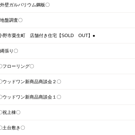
5〇外壁ガルバリウム鋼板〇
4〇地盤調査〇
3●小野市粟生町 店舗付き住宅【SOLD OUT】●
1〇縄張り〇
28〇フローリング〇
25〇ウッドワン新商品商談会２〇
24〇ウッドワン新商品商談会１〇
1〇祝上棟〇
17〇土台敷き〇