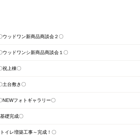
25〇ウッドワン新商品商談会２〇
24〇ウッドワンシ新商品商談会１〇
1〇祝上棟〇
17〇土台敷き〇
11〇NEWフォトギャラリー〇
8〇基礎完成〇
6〇トイレ増築工事～完成！〇