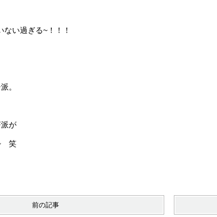
いない過ぎる~！！！
ー派。
茶派が
~ 笑
前の記事