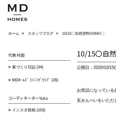
ホーム
スタッフブログ
10/15〇自然塗料OSMO〇
10/15〇自
代表 村田
家づくり日誌 (34)
公開日：2020/10/15(
MDﾎｰﾑｽﾞ ﾗﾝﾆﾝｸﾞｸﾗﾌﾞ (26)
お世話になっている
コーディネーターYuka
瓦せんべいをいただ
インスタ投稿 (103)