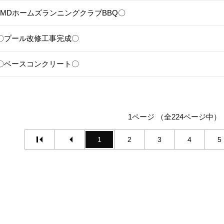
4〇MDホームズランニングクラブBBQ〇
30〇プール改修工事完成〇
29〇ベースコンクリート〇
1ページ （全224ページ中）
1
2
3
4
5