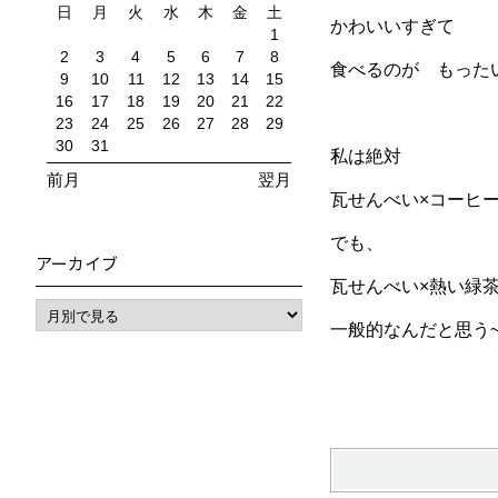
日
月
火
水
木
金
土
かわいいすぎて
1
2
3
4
5
6
7
8
食べるのが もった
9
10
11
12
13
14
15
16
17
18
19
20
21
22
23
24
25
26
27
28
29
30
31
私は絶対
前月
翌月
瓦せんべい×コーヒ
でも、
アーカイブ
瓦せんべい×熱い緑
一般的なんだと思う