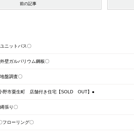
前の記事
6〇ユニットバス〇
5〇外壁ガルバリウム鋼板〇
4〇地盤調査〇
3●小野市粟生町 店舗付き住宅【SOLD OUT】●
1〇縄張り〇
28〇フローリング〇