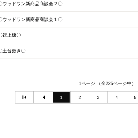
25〇ウッドワン新商品商談会２〇
24〇ウッドワン新商品商談会１〇
1〇祝上棟〇
17〇土台敷き〇
1ページ （全225ページ中）
1
2
3
4
5