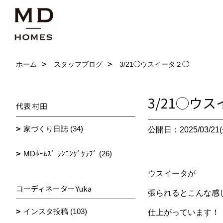
ホーム
スタッフブログ
3/21◯ウスイータ２◯
3/21◯ウ
代表 村田
家づくり日誌 (34)
公開日：2025/03/21(
MDﾎｰﾑｽﾞ ﾗﾝﾆﾝｸﾞｸﾗﾌﾞ (26)
ウスイータが
コーディネーターYuka
張られるとこんな感
インスタ投稿 (103)
仕上がっています！