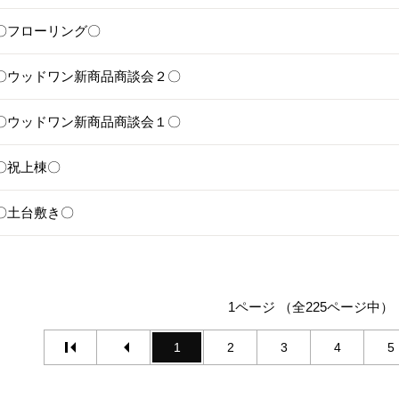
28〇フローリング〇
25〇ウッドワン新商品商談会２〇
24〇ウッドワン新商品商談会１〇
1〇祝上棟〇
17〇土台敷き〇
1ページ （全225ページ中）
1
2
3
4
5