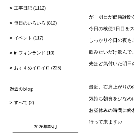
工事日記 (1112)
が！明日が健康診断
毎日のいろいろ (812)
今日の検便1日目を
イベント (117)
しっかり今日の夜も
飲みたいだけ飲んで
in フィンランド (10)
先ほど気付いた明日
おすすめイロイロ (225)
最近、右肩上がりの
過去のblog
気持ち朝食を少なめ
すべて (2)
お昼休みの時間に終
行って来ます♪♪
2026年08月