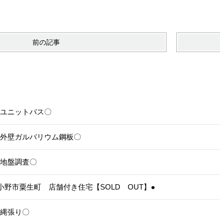
前の記事
6〇ユニットバス〇
5〇外壁ガルバリウム鋼板〇
4〇地盤調査〇
3●小野市粟生町 店舗付き住宅【SOLD OUT】●
1〇縄張り〇