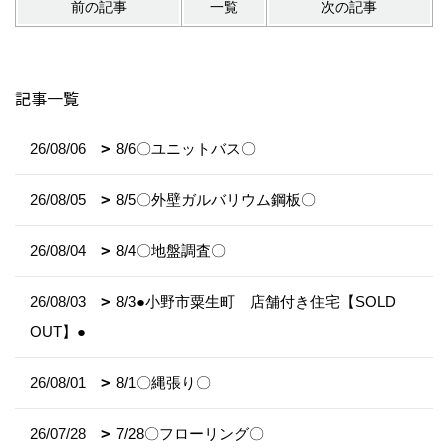
前の記事
一覧
次の記事
記事一覧
26/08/06
8/6〇ユニットバス〇
26/08/05
8/5〇外壁ガルバリウム鋼板〇
26/08/04
8/4〇地盤調査〇
26/08/03
8/3●小野市粟生町 店舗付き住宅【SOLD
OUT】●
26/08/01
8/1〇縄張り〇
26/07/28
7/28〇フローリング〇