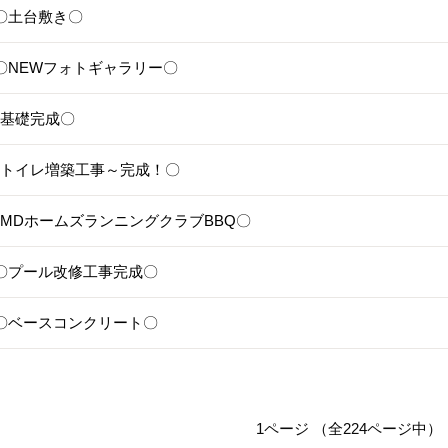
17〇土台敷き〇
11〇NEWフォトギャラリー〇
8〇基礎完成〇
6〇トイレ増築工事～完成！〇
4〇MDホームズランニングクラブBBQ〇
30〇プール改修工事完成〇
29〇ベースコンクリート〇
1ページ （全224ページ中）