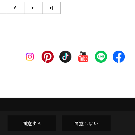
6
同意する
同意しない