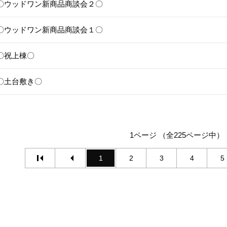
25〇ウッドワン新商品商談会２〇
24〇ウッドワン新商品商談会１〇
1〇祝上棟〇
17〇土台敷き〇
1ページ （全225ページ中）
1
2
3
4
5