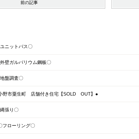
前の記事
6〇ユニットバス〇
5〇外壁ガルバリウム鋼板〇
4〇地盤調査〇
3●小野市粟生町 店舗付き住宅【SOLD OUT】●
1〇縄張り〇
28〇フローリング〇