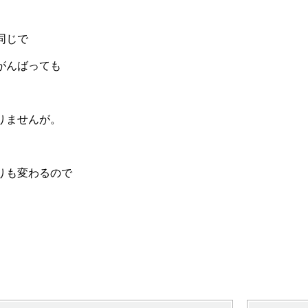
･
同じで
がんばっても
りませんが。
りも変わるので