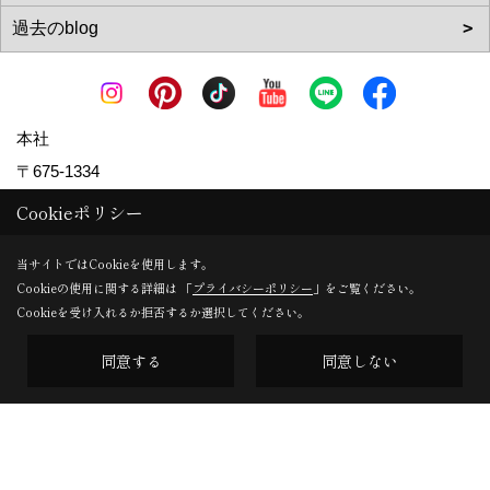
本社
〒675-1334
兵庫県小野市大島町1762
地図
Cookieポリシー
TEL：
0794-62-0823
当サイトではCookieを使用します。
FAX：0794-62-0824
Cookieの使用に関する詳細は 「
プライバシーポリシー
」をご覧ください。
＜営業時間＞9:00～18:00
Cookieを受け入れるか拒否するか選択してください。
＜定休日＞日曜日(ご予約の方がいない場合)
同意する
同意しない
Copyright (c) MDhomes. All Rights Reserved.
Produced by
ゴデスクリエイト