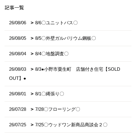
記事一覧
26/08/06
8/6〇ユニットバス〇
26/08/05
8/5〇外壁ガルバリウム鋼板〇
26/08/04
8/4〇地盤調査〇
26/08/03
8/3●小野市粟生町 店舗付き住宅【SOLD
OUT】●
26/08/01
8/1〇縄張り〇
26/07/28
7/28〇フローリング〇
26/07/25
7/25〇ウッドワン新商品商談会２〇