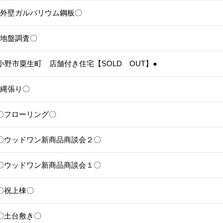
5〇外壁ガルバリウム鋼板〇
4〇地盤調査〇
3●小野市粟生町 店舗付き住宅【SOLD OUT】●
1〇縄張り〇
28〇フローリング〇
25〇ウッドワン新商品商談会２〇
24〇ウッドワン新商品商談会１〇
1〇祝上棟〇
17〇土台敷き〇