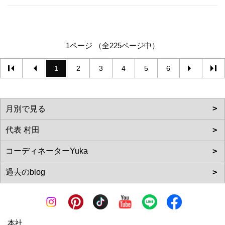
1ページ （全225ページ中）
1
2
3
4
5
6
本社