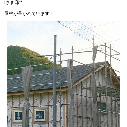
Iさま邸**
屋根が葺かれています！