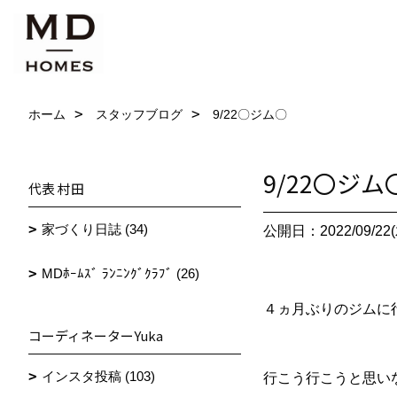
ホーム
スタッフブログ
9/22〇ジム〇
9/22〇ジム
代表 村田
家づくり日誌 (34)
公開日：2022/09/22(
MDﾎｰﾑｽﾞ ﾗﾝﾆﾝｸﾞｸﾗﾌﾞ (26)
４ヵ月ぶりのジムに
コーディネーターYuka
インスタ投稿 (103)
行こう行こうと思い