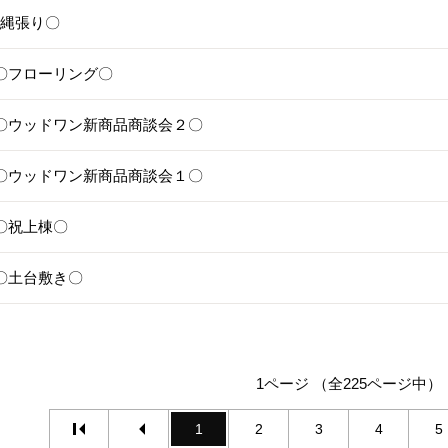
1〇縄張り〇
28〇フローリング〇
25〇ウッドワン新商品商談会２〇
24〇ウッドワン新商品商談会１〇
1〇祝上棟〇
17〇土台敷き〇
1ページ （全225ページ中）
1
2
3
4
5