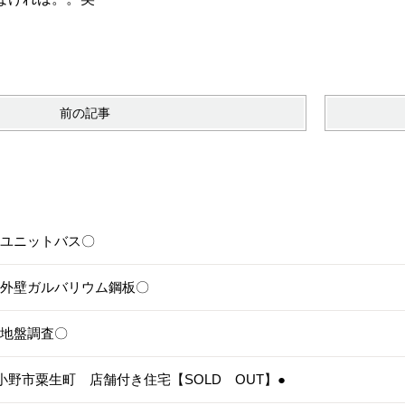
前の記事
6〇ユニットバス〇
5〇外壁ガルバリウム鋼板〇
4〇地盤調査〇
3●小野市粟生町 店舗付き住宅【SOLD OUT】●