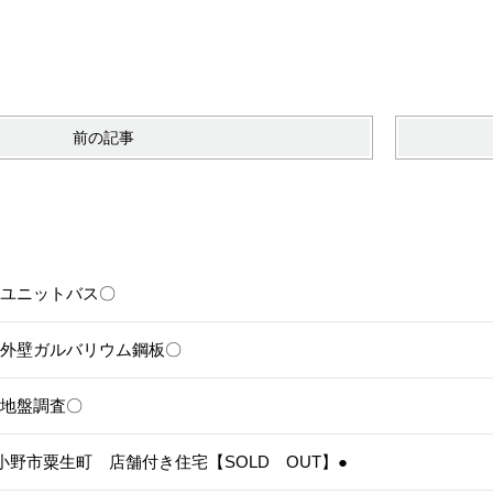
前の記事
6〇ユニットバス〇
5〇外壁ガルバリウム鋼板〇
4〇地盤調査〇
3●小野市粟生町 店舗付き住宅【SOLD OUT】●