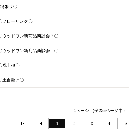
1〇縄張り〇
28〇フローリング〇
25〇ウッドワン新商品商談会２〇
24〇ウッドワン新商品商談会１〇
1〇祝上棟〇
17〇土台敷き〇
1ページ （全225ページ中）
1
2
3
4
5