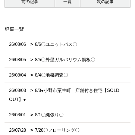
前の記事
一覧
次の記事
記事一覧
26/08/06
8/6〇ユニットバス〇
26/08/05
8/5〇外壁ガルバリウム鋼板〇
26/08/04
8/4〇地盤調査〇
26/08/03
8/3●小野市粟生町 店舗付き住宅【SOLD
OUT】●
26/08/01
8/1〇縄張り〇
26/07/28
7/28〇フローリング〇