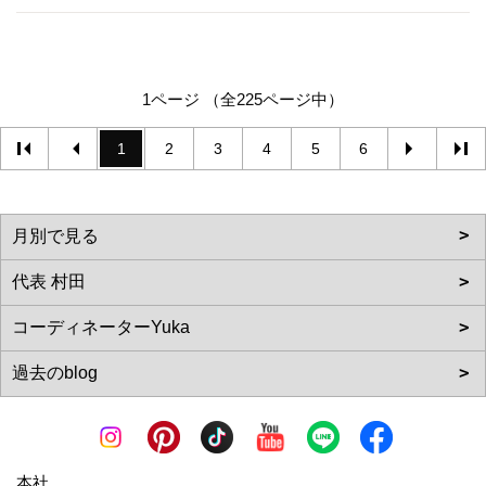
1ページ （全225ページ中）
1
2
3
4
5
6
本社