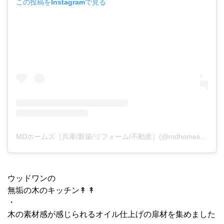
この投稿をInstagramで見る
MDホームズ［兵庫/新築/リフォーム/不動産］(@mdhomes_official)がシェアした投稿
ウッドワンの
無垢の木のキッチン↟ ↟
・
木の素材感が感じられるオイル仕上げの扉材を集めました