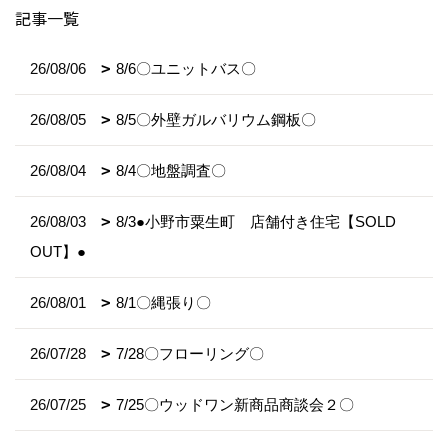
記事一覧
26/08/06
8/6〇ユニットバス〇
26/08/05
8/5〇外壁ガルバリウム鋼板〇
26/08/04
8/4〇地盤調査〇
26/08/03
8/3●小野市粟生町 店舗付き住宅【SOLD
OUT】●
26/08/01
8/1〇縄張り〇
26/07/28
7/28〇フローリング〇
26/07/25
7/25〇ウッドワン新商品商談会２〇