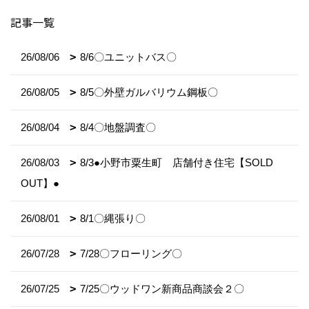
記事一覧
26/08/06
8/6〇ユニットバス〇
26/08/05
8/5〇外壁ガルバリウム鋼板〇
26/08/04
8/4〇地盤調査〇
26/08/03
8/3●小野市粟生町 店舗付き住宅【SOLD
OUT】●
26/08/01
8/1〇縄張り〇
26/07/28
7/28〇フローリング〇
26/07/25
7/25〇ウッドワン新商品商談会２〇