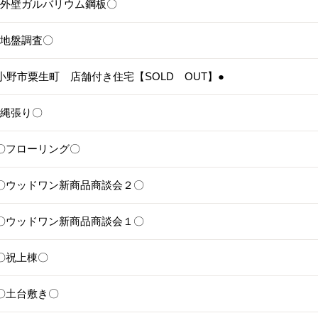
5〇外壁ガルバリウム鋼板〇
4〇地盤調査〇
3●小野市粟生町 店舗付き住宅【SOLD OUT】●
1〇縄張り〇
28〇フローリング〇
25〇ウッドワン新商品商談会２〇
24〇ウッドワン新商品商談会１〇
1〇祝上棟〇
17〇土台敷き〇