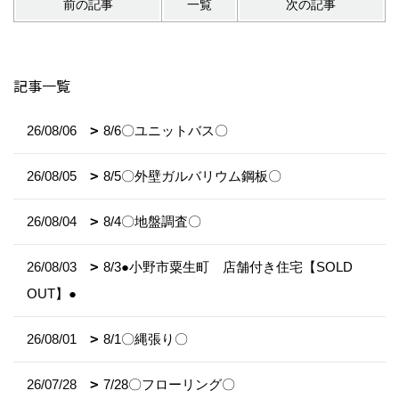
前の記事
一覧
次の記事
記事一覧
26/08/06
8/6〇ユニットバス〇
26/08/05
8/5〇外壁ガルバリウム鋼板〇
26/08/04
8/4〇地盤調査〇
26/08/03
8/3●小野市粟生町 店舗付き住宅【SOLD
OUT】●
26/08/01
8/1〇縄張り〇
26/07/28
7/28〇フローリング〇