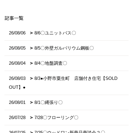
記事一覧
26/08/06
8/6〇ユニットバス〇
26/08/05
8/5〇外壁ガルバリウム鋼板〇
26/08/04
8/4〇地盤調査〇
26/08/03
8/3●小野市粟生町 店舗付き住宅【SOLD
OUT】●
26/08/01
8/1〇縄張り〇
26/07/28
7/28〇フローリング〇
26/07/25
7/25〇ウッドワン新商品商談会２〇