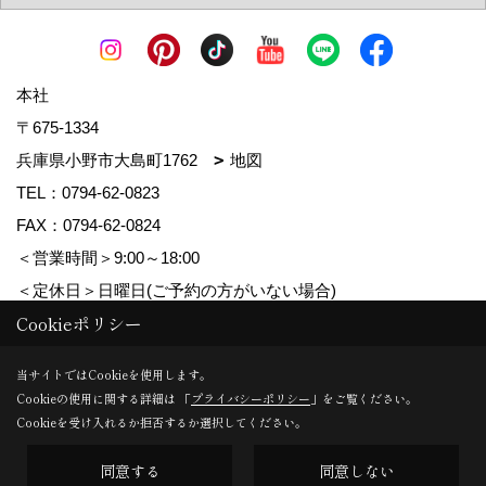
本社
〒675-1334
兵庫県小野市大島町1762
地図
TEL：
0794-62-0823
FAX：0794-62-0824
＜営業時間＞9:00～18:00
＜定休日＞日曜日(ご予約の方がいない場合)
Cookieポリシー
Copyright (c) MDhomes. All Rights Reserved.
当サイトではCookieを使用します。
Cookieの使用に関する詳細は 「
プライバシーポリシー
」をご覧ください。
Produced by
ゴデスクリエイト
Cookieを受け入れるか拒否するか選択してください。
同意する
同意しない