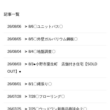
記事一覧
26/08/06
8/6〇ユニットバス〇
26/08/05
8/5〇外壁ガルバリウム鋼板〇
26/08/04
8/4〇地盤調査〇
26/08/03
8/3●小野市粟生町 店舗付き住宅【SOLD
OUT】●
26/08/01
8/1〇縄張り〇
26/07/28
7/28〇フローリング〇
26/07/25
7/25〇ウッドワン新商品商談会２〇