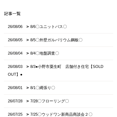
記事一覧
26/08/06
8/6〇ユニットバス〇
26/08/05
8/5〇外壁ガルバリウム鋼板〇
26/08/04
8/4〇地盤調査〇
26/08/03
8/3●小野市粟生町 店舗付き住宅【SOLD
OUT】●
26/08/01
8/1〇縄張り〇
26/07/28
7/28〇フローリング〇
26/07/25
7/25〇ウッドワン新商品商談会２〇