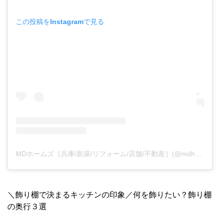
この投稿をInstagramで見る
MDホームズ［兵庫/新築/リフォーム/店舗/不動産］(@mdhomes_official)がシェアした投稿
＼飾り棚で決まるキッチンの印象／何を飾りたい？飾り棚
の奥行３選