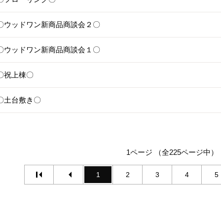
25〇ウッドワン新商品商談会２〇
24〇ウッドワン新商品商談会１〇
1〇祝上棟〇
17〇土台敷き〇
1ページ （全225ページ中）
1
2
3
4
5