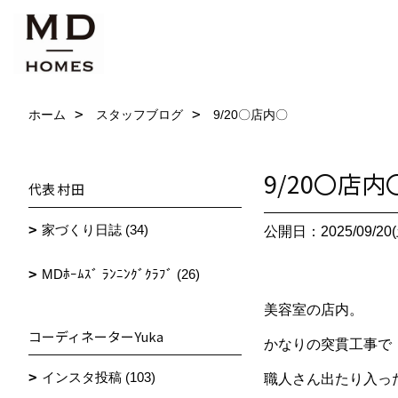
ホーム
スタッフブログ
9/20〇店内〇
9/20〇店内
代表 村田
家づくり日誌 (34)
公開日：2025/09/20(
MDﾎｰﾑｽﾞ ﾗﾝﾆﾝｸﾞｸﾗﾌﾞ (26)
美容室の店内。
コーディネーターYuka
かなりの突貫工事で
インスタ投稿 (103)
職人さん出たり入っ