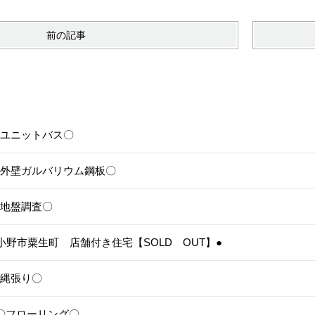
前の記事
6〇ユニットバス〇
5〇外壁ガルバリウム鋼板〇
4〇地盤調査〇
3●小野市粟生町 店舗付き住宅【SOLD OUT】●
1〇縄張り〇
28〇フローリング〇