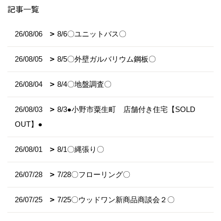
記事一覧
26/08/06
8/6〇ユニットバス〇
26/08/05
8/5〇外壁ガルバリウム鋼板〇
26/08/04
8/4〇地盤調査〇
26/08/03
8/3●小野市粟生町 店舗付き住宅【SOLD
OUT】●
26/08/01
8/1〇縄張り〇
26/07/28
7/28〇フローリング〇
26/07/25
7/25〇ウッドワン新商品商談会２〇