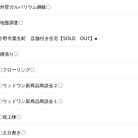
5〇外壁ガルバリウム鋼板〇
4〇地盤調査〇
3●小野市粟生町 店舗付き住宅【SOLD OUT】●
1〇縄張り〇
28〇フローリング〇
25〇ウッドワン新商品商談会２〇
24〇ウッドワン新商品商談会１〇
1〇祝上棟〇
17〇土台敷き〇