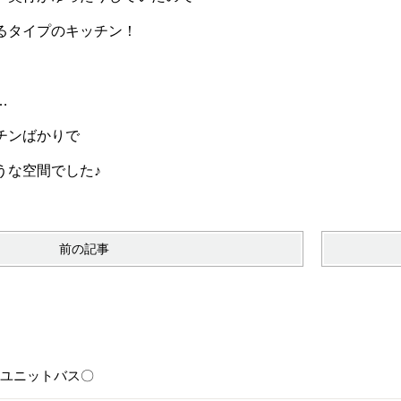
るタイプのキッチン！
…
チンばかりで
うな空間でした♪
前の記事
6〇ユニットバス〇