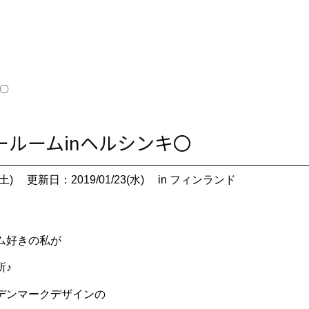
キ〇
ョールームinヘルシンキ〇
土)
更新日：2019/01/23(水)
in フィンランド
ム好きの私が
所♪
デンマークデザインの