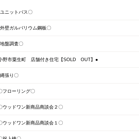
6〇ユニットバス〇
5〇外壁ガルバリウム鋼板〇
4〇地盤調査〇
3●小野市粟生町 店舗付き住宅【SOLD OUT】●
1〇縄張り〇
28〇フローリング〇
25〇ウッドワン新商品商談会２〇
24〇ウッドワン新商品商談会１〇
1〇祝上棟〇