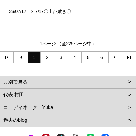
26/07/17
7/17〇土台敷き〇
1ページ （全225ページ中）
1
2
3
4
5
6