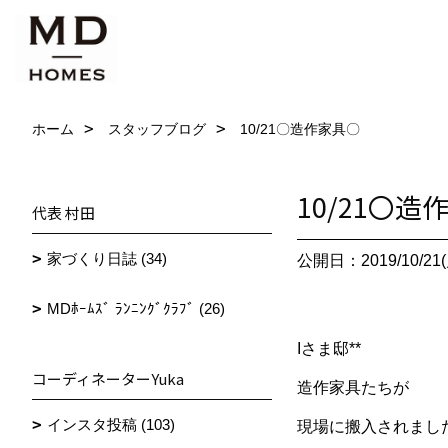
ホーム
スタッフブログ
10/21〇造作家具〇
10/21〇造
代表 村田
家づくり日誌 (34)
公開日：2019/10/21(
MDﾎｰﾑｽﾞ ﾗﾝﾆﾝｸﾞｸﾗﾌﾞ (26)
Iさま邸**
コーディネーターYuka
造作家具たちが
インスタ投稿 (103)
現場に搬入されました