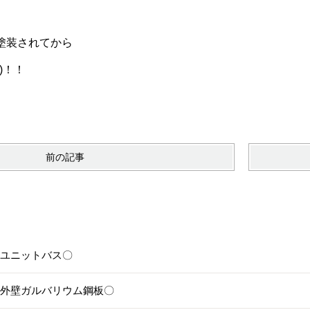
塗装されてから
)！！
前の記事
6〇ユニットバス〇
5〇外壁ガルバリウム鋼板〇