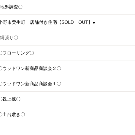
4〇地盤調査〇
3●小野市粟生町 店舗付き住宅【SOLD OUT】●
1〇縄張り〇
28〇フローリング〇
25〇ウッドワン新商品商談会２〇
24〇ウッドワン新商品商談会１〇
1〇祝上棟〇
17〇土台敷き〇