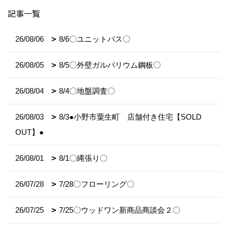
記事一覧
26/08/06
8/6〇ユニットバス〇
26/08/05
8/5〇外壁ガルバリウム鋼板〇
26/08/04
8/4〇地盤調査〇
26/08/03
8/3●小野市粟生町 店舗付き住宅【SOLD
OUT】●
26/08/01
8/1〇縄張り〇
26/07/28
7/28〇フローリング〇
26/07/25
7/25〇ウッドワン新商品商談会２〇