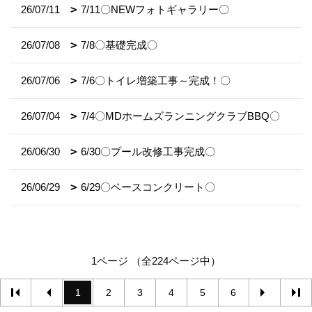
26/07/11
7/11〇NEWフォトギャラリー〇
26/07/08
7/8〇基礎完成〇
26/07/06
7/6〇トイレ増築工事～完成！〇
26/07/04
7/4〇MDホームズランニングクラブBBQ〇
26/06/30
6/30〇プール改修工事完成〇
26/06/29
6/29〇ベースコンクリート〇
1ページ （全224ページ中）
1
2
3
4
5
6