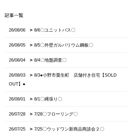
記事一覧
26/08/06
8/6〇ユニットバス〇
26/08/05
8/5〇外壁ガルバリウム鋼板〇
26/08/04
8/4〇地盤調査〇
26/08/03
8/3●小野市粟生町 店舗付き住宅【SOLD
OUT】●
26/08/01
8/1〇縄張り〇
26/07/28
7/28〇フローリング〇
26/07/25
7/25〇ウッドワン新商品商談会２〇