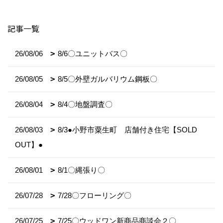
記事一覧
26/08/06
8/6〇ユニットバス〇
26/08/05
8/5〇外壁ガルバリウム鋼板〇
26/08/04
8/4〇地盤調査〇
26/08/03
8/3●小野市粟生町 店舗付き住宅【SOLD
OUT】●
26/08/01
8/1〇縄張り〇
26/07/28
7/28〇フローリング〇
26/07/25
7/25〇ウッドワン新商品商談会２〇