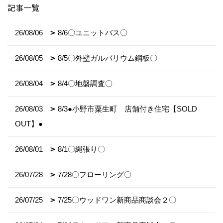
記事一覧
26/08/06
8/6〇ユニットバス〇
26/08/05
8/5〇外壁ガルバリウム鋼板〇
26/08/04
8/4〇地盤調査〇
26/08/03
8/3●小野市粟生町 店舗付き住宅【SOLD
OUT】●
26/08/01
8/1〇縄張り〇
26/07/28
7/28〇フローリング〇
26/07/25
7/25〇ウッドワン新商品商談会２〇