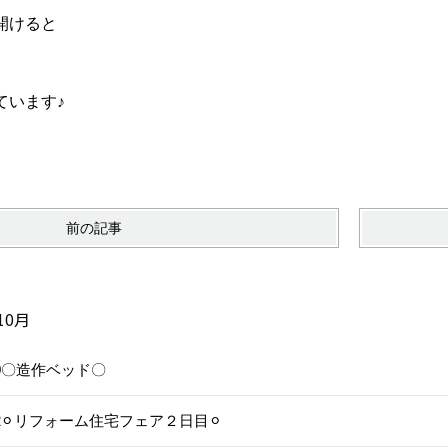
開けると
。
ています♪
前の記事
10月
/30〇造作ベッド〇
/22⚪︎リフォーム住宅フェア２日目⚪︎