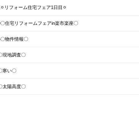
21⚪︎リフォーム住宅フェア1日目⚪︎
/20〇住宅リフォームフェアin楽市楽座〇
15〇物件情報〇
/8〇現地調査〇
7〇寒い〇
/2〇太陽高度〇