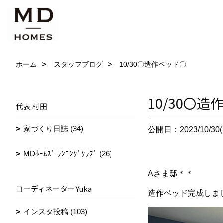
ホーム
スタッフブログ
10/30〇造作ベッド〇
10/30〇
代表 村田
家づくり日誌 (34)
公開日：2023/10/30(
MDﾎｰﾑｽﾞ ﾗﾝﾆﾝｸﾞｸﾗﾌﾞ (26)
Aさま邸＊＊
コーディネーターYuka
造作ベッド完成しま
インスタ投稿 (103)